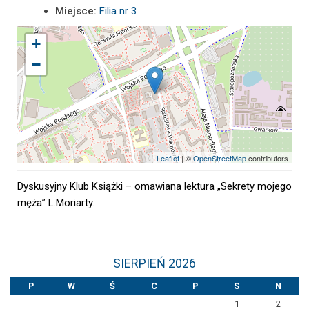
Miejsce:
Filia nr 3
+
−
Leaflet
| ©
OpenStreetMap
contributors
Dyskusyjny Klub Książki – omawiana lektura „Sekrety mojego
męża” L.Moriarty.
SIERPIEŃ 2026
P
W
Ś
C
P
S
N
1
2