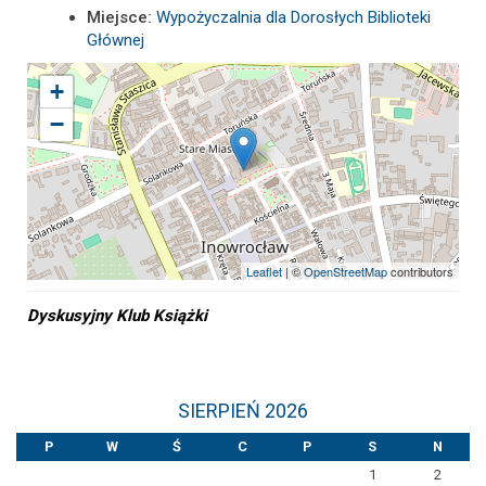
Miejsce:
Wypożyczalnia dla Dorosłych Biblioteki
Głównej
+
−
Leaflet
| ©
OpenStreetMap
contributors
Dyskusyjny Klub Książki
SIERPIEŃ 2026
P
W
Ś
C
P
S
N
1
2