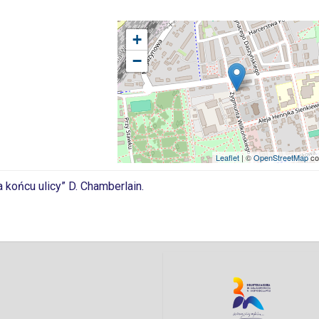
+
−
Leaflet
| ©
OpenStreetMap
co
 końcu ulicy” D. Chamberlain.