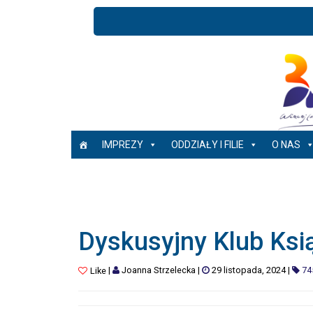
IMPREZY
ODDZIAŁY I FILIE
O NAS
Dyskusyjny Klub Ksi
|
Joanna Strzelecka
|
29 listopada, 2024
|
74
Like