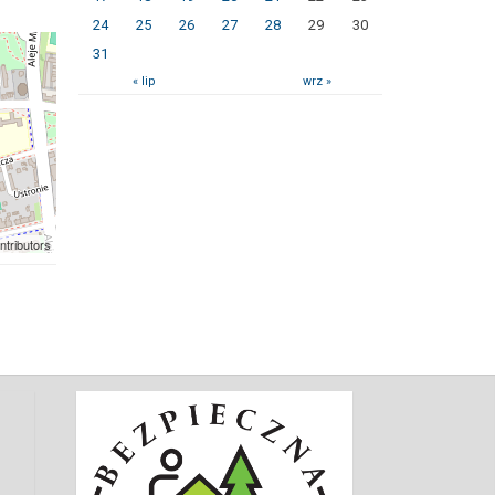
24
25
26
27
28
29
30
31
« lip
wrz »
ntributors