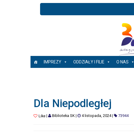
IMPREZY
ODDZIAŁY I FILIE
O NAS
Dla Niepodległej
|
Biblioteka SK
|
4 listopada, 2024
|
73944
Like