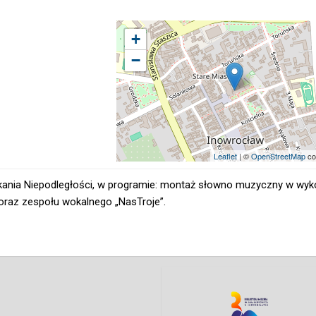
+
−
Leaflet
| ©
OpenStreetMap
co
yskania Niepodległości, w programie: montaż słowno muzyczny w wyk
oraz zespołu wokalnego „NasTroje”.