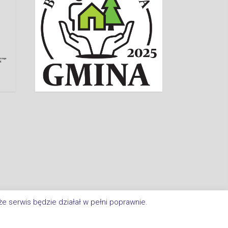
e serwis będzie działał w pełni poprawnie.
a Im. Jana Kasprowicza W Inowrocławiu. All Rights Reserved.