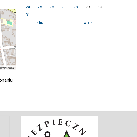
24
25
26
27
28
29
30
31
« lip
wrz »
ntributors
onaniu