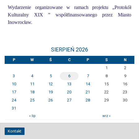
Wydarzenie organizowane w ramach projektu „Protokół
Kulturalny XIX ” współfinansowanego przez Miasto
Inowrocław.
SIERPIEŃ 2026
P
W
Ś
C
P
S
N
1
2
3
4
5
6
7
8
9
10
11
12
13
14
15
16
17
18
19
20
21
22
23
24
25
26
27
28
29
30
31
« lip
wrz »
Kontakt