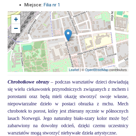
Miejsce:
Filia nr 1
+
−
Leaflet
| ©
OpenStreetMap
contributors
Chrobotkowe obrazy
–
p
odczas warsztatów dzieci dowiadują
się wielu ciekawostek przyrodniczych związanych z mchem i
porostami oraz
będą mieli
okazję stworzyć swoje własne,
niepowtarzalne dzieło w postaci obrazka z mchu.
M
ech
chrobotek to porost, który jest zbierany ręcznie w północnych
lasach Norwegii. Jego naturalny biało-szary kolor może być
zabarwiony na dowolny odcień, dzięki czemu uczestnicy
warsztatów mogą stworzyć niebywałe dzieła artystyczne.