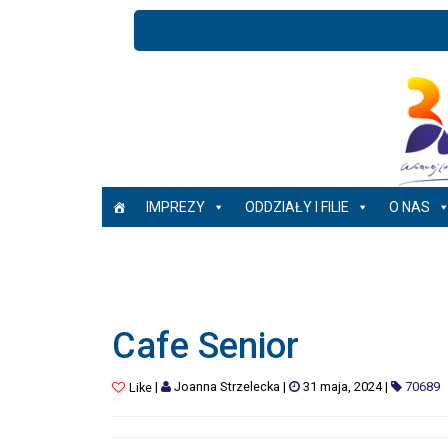
IMPREZY
ODDZIAŁY I FILIE
O NAS
Cafe Senior
|
Joanna Strzelecka
|
31 maja, 2024
|
70689
Like