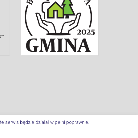
e serwis będzie działał w pełni poprawnie.
a Im. Jana Kasprowicza W Inowrocławiu. All Rights Reserved.