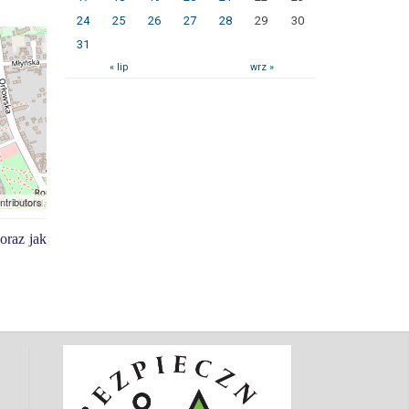
24
25
26
27
28
29
30
31
« lip
wrz »
ntributors
oraz jak