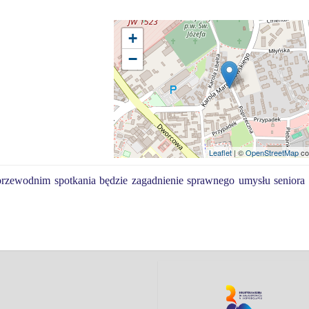
+
−
Leaflet
| ©
OpenStreetMap
co
rzewodnim spotkania będzie zagadnienie sprawnego umysłu seniora 