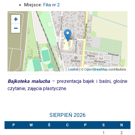
Miejsce:
Filia nr 2
+
−
Leaflet
| ©
OpenStreetMap
contributors
Bajkoteka malucha
– prezentacja bajek i baśni, głośne
czytanie, zajęcia plastyczne.
SIERPIEŃ 2026
P
W
Ś
C
P
S
N
1
2