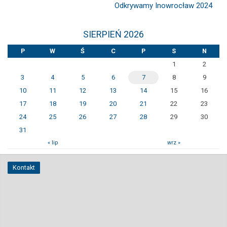
Odkrywamy Inowrocław 2024
SIERPIEŃ 2026
P
W
Ś
C
P
S
N
1
2
3
4
5
6
7
8
9
10
11
12
13
14
15
16
17
18
19
20
21
22
23
24
25
26
27
28
29
30
31
« lip
wrz »
Kontakt