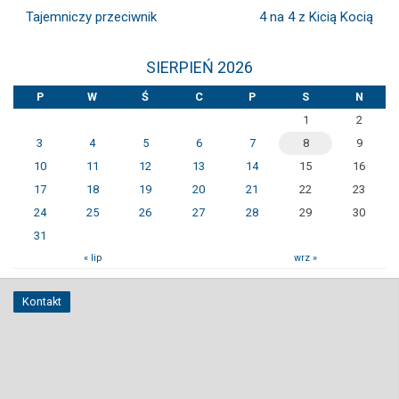
Tajemniczy przeciwnik
4 na 4 z Kicią Kocią
SIERPIEŃ 2026
P
W
Ś
C
P
S
N
1
2
3
4
5
6
7
8
9
10
11
12
13
14
15
16
17
18
19
20
21
22
23
24
25
26
27
28
29
30
31
« lip
wrz »
Kontakt