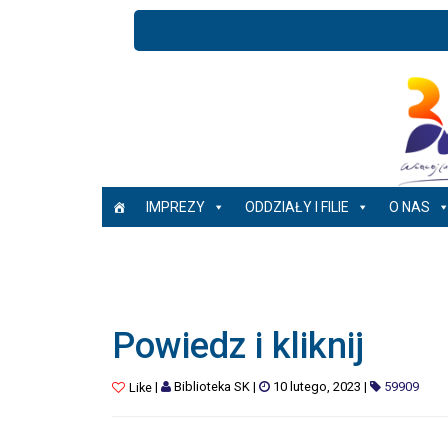
IMPREZY
ODDZIAŁY I FILIE
O NAS
Powiedz i kliknij
|
Biblioteka SK
|
10 lutego, 2023
|
59909
Like