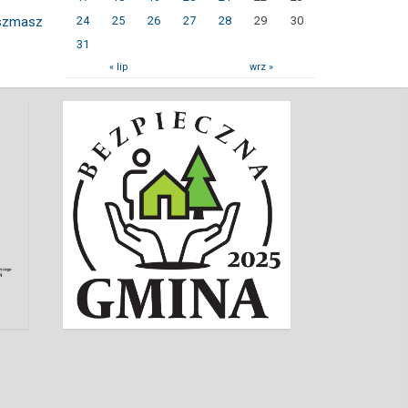
iszmasz
24
25
26
27
28
29
30
31
« lip
wrz »