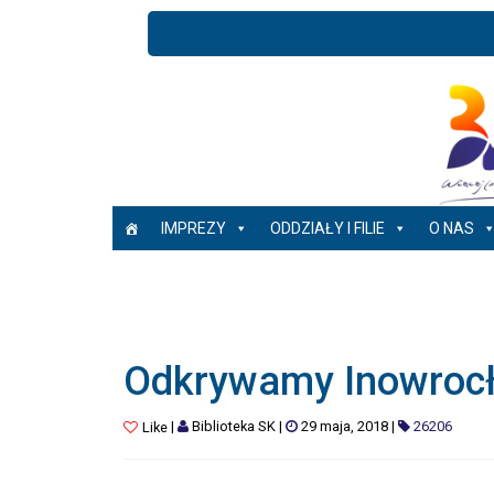
IMPREZY
ODDZIAŁY I FILIE
O NAS
Odkrywamy Inowroc
|
Biblioteka SK
|
29 maja, 2018
|
26206
Like