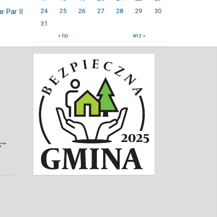
r Par II
24
25
26
27
28
29
30
31
« lip
wrz »