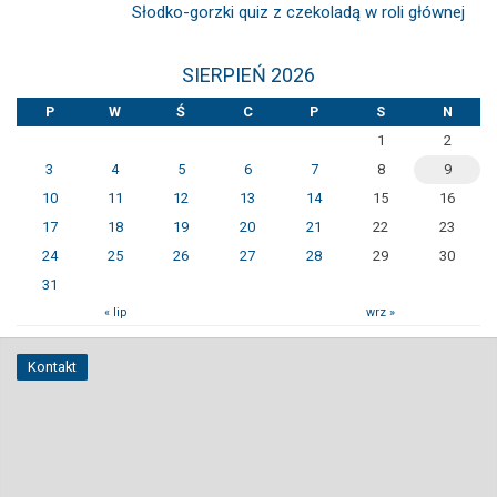
Słodko-gorzki quiz z czekoladą w roli głównej
SIERPIEŃ 2026
P
W
Ś
C
P
S
N
1
2
3
4
5
6
7
8
9
10
11
12
13
14
15
16
17
18
19
20
21
22
23
24
25
26
27
28
29
30
31
« lip
wrz »
Kontakt