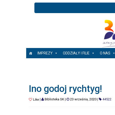
IMPREZY
ODDZIAŁY I FILIE
O NAS
Ino godoj rychtyg!
|
Biblioteka SK
|
23 września, 2020
|
44522
Like