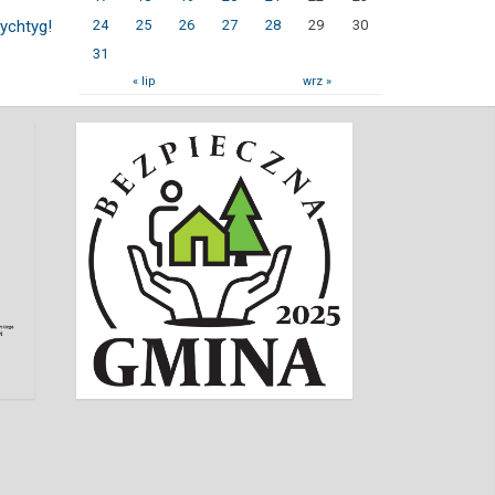
rychtyg!
24
25
26
27
28
29
30
31
« lip
wrz »