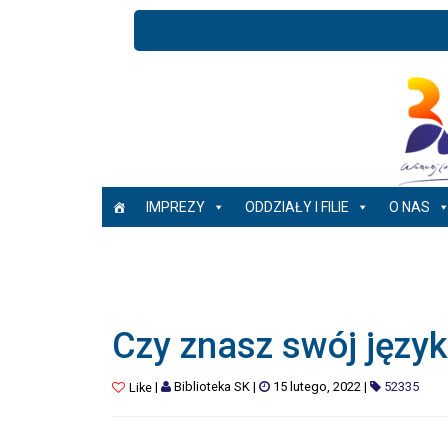
IMPREZY
ODDZIAŁY I FILIE
O NAS
Czy znasz swój język
|
Biblioteka SK
|
15 lutego, 2022
|
52335
Like