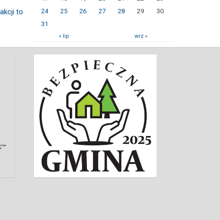
akcji to
24
25
26
27
28
29
30
31
« lip
wrz »