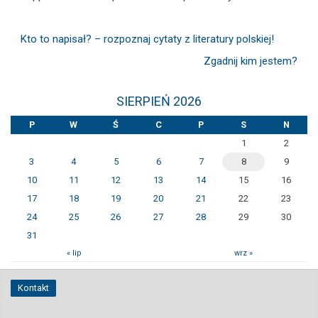
Kto to napisał? – rozpoznaj cytaty z literatury polskiej!
Zgadnij kim jestem?
SIERPIEŃ 2026
P
W
Ś
C
P
S
N
1
2
3
4
5
6
7
8
9
10
11
12
13
14
15
16
17
18
19
20
21
22
23
24
25
26
27
28
29
30
31
« lip
wrz »
Kontakt