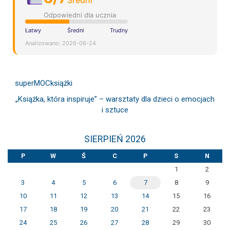
Średni
Odpowiedni dla ucznia
Łatwy
Średni
Trudny
Analizowano: 2026-06-24
superMOCksiążki
„Książka, która inspiruje” – warsztaty dla dzieci o emocjach
i sztuce
SIERPIEŃ 2026
P
W
Ś
C
P
S
N
1
2
3
4
5
6
7
8
9
10
11
12
13
14
15
16
17
18
19
20
21
22
23
24
25
26
27
28
29
30