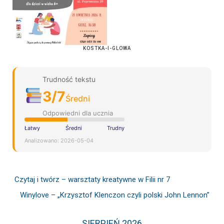
KOSTKA-I-GLOWA
Trudność tekstu
3/7
Średni
Odpowiedni dla ucznia
Łatwy
Średni
Trudny
Analizowano: 2026-05-04
Czytaj i twórz – warsztaty kreatywne w Filii nr 7
Winylove – „Krzysztof Klenczon czyli polski John Lennon”
SIERPIEŃ 2026