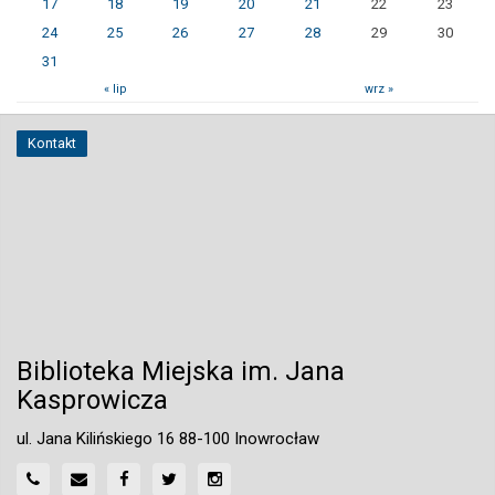
17
18
19
20
21
22
23
24
25
26
27
28
29
30
31
« lip
wrz »
Kontakt
Biblioteka Miejska im. Jana
Kasprowicza
ul. Jana Kilińskiego 16 88-100 Inowrocław