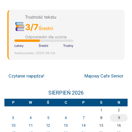
Trudność tekstu
3/7
Średni
Odpowiedni dla ucznia
Łatwy
Średni
Trudny
Analizowano: 2026-06-04
Czytanie napędza!
Majowy Cafe Senior
SIERPIEŃ 2026
P
W
Ś
C
P
S
N
1
2
3
4
5
6
7
8
9
10
11
12
13
14
15
16