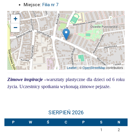
Miejsce:
Filia nr 7
+
−
Leaflet
| ©
OpenStreetMap
contributors
Zimowe inspiracj
e
–
warsztaty plastyczne dla dzieci od 6 roku
życia. Uczestnicy spotkania wykonają zimowe pejzaże.
SIERPIEŃ 2026
P
W
Ś
C
P
S
N
1
2