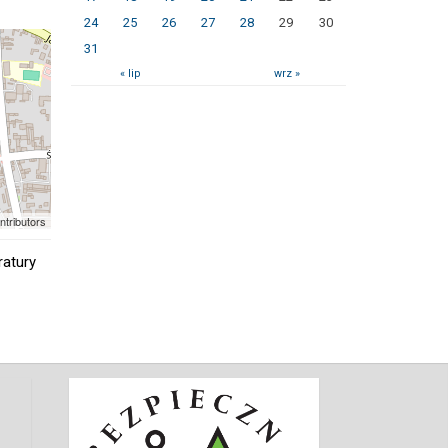
24
25
26
27
28
29
30
31
« lip
wrz »
ntributors
ratury