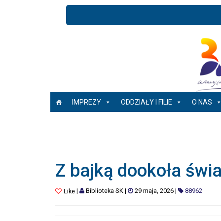
IMPREZY
ODDZIAŁY I FILIE
O NAS
Z bajką dookoła świ
|
Biblioteka SK
|
29 maja, 2026
|
88962
Like