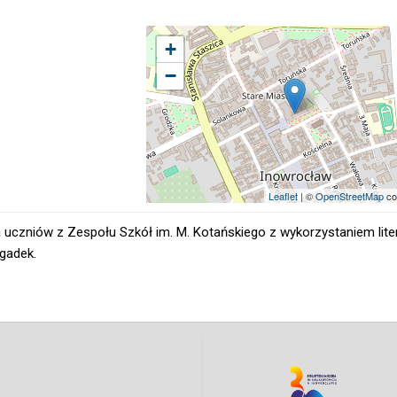
+
−
Leaflet
| ©
OpenStreetMap
co
a uczniów z Zespołu Szkół im. M. Kotańskiego z wykorzystaniem lite
gadek.