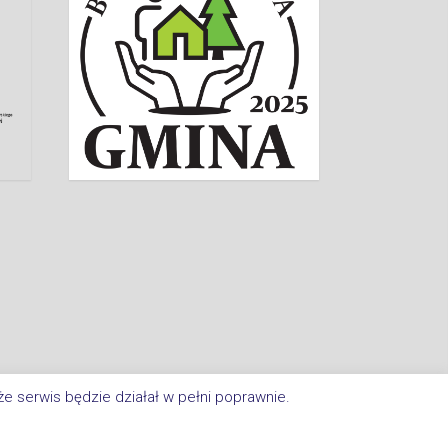
e serwis będzie działał w pełni poprawnie.
a Im. Jana Kasprowicza W Inowrocławiu. All Rights Reserved.