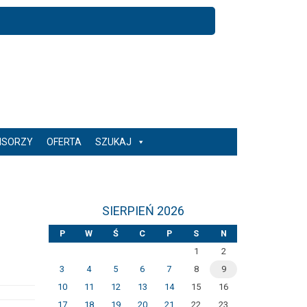
NSORZY
OFERTA
SZUKAJ
SIERPIEŃ 2026
P
W
Ś
C
P
S
N
1
2
3
4
5
6
7
8
9
10
11
12
13
14
15
16
17
18
19
20
21
22
23