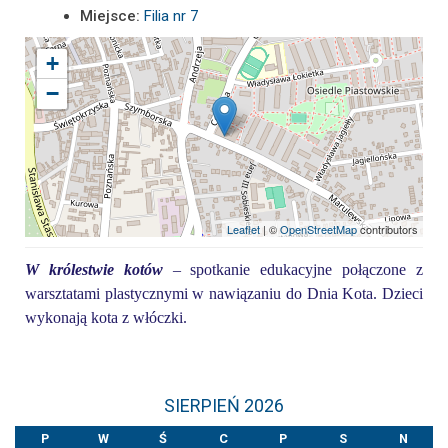
Miejsce:
Filia nr 7
+
−
Leaflet
| ©
OpenStreetMap
contributors
W królestwie kotów
– spotkanie edukacyjne połączone z
warsztatami plastycznymi w nawiązaniu do Dnia Kota. Dzieci
wykonają kota z włóczki.
SIERPIEŃ 2026
P
W
Ś
C
P
S
N