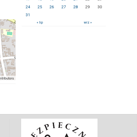
24
25
26
27
28
29
30
31
« lip
wrz »
ntributors