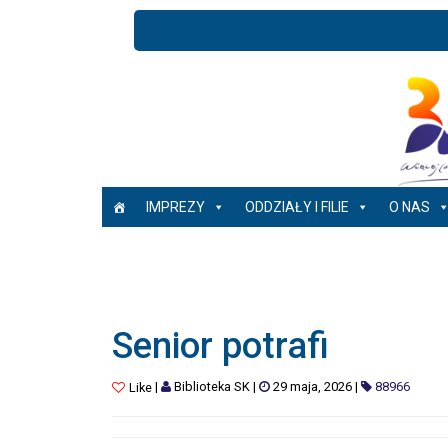
IMPREZY
ODDZIAŁY I FILIE
O NAS
Senior potrafi
|
Biblioteka SK
|
29 maja, 2026
|
88966
Like