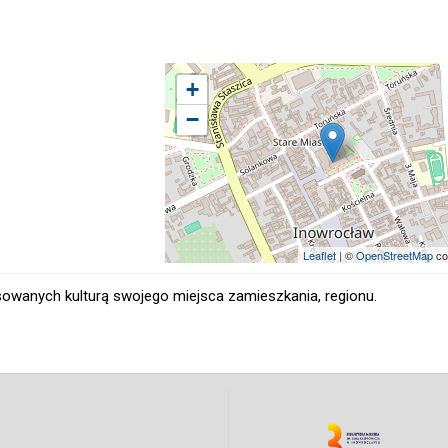
+
−
Leaflet
| ©
OpenStreetMap
co
resowanych kulturą swojego miejsca zamieszkania, regionu.