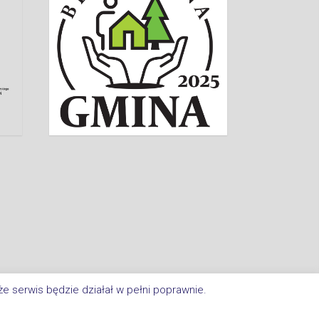
e serwis będzie działał w pełni poprawnie.
a Im. Jana Kasprowicza W Inowrocławiu. All Rights Reserved.