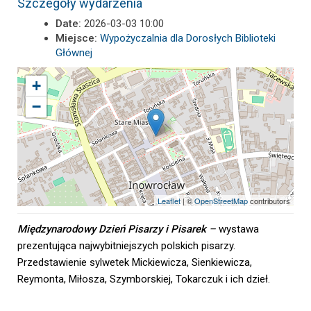
Szczegóły wydarzenia
Date:
2026-03-03 10:00
Miejsce:
Wypożyczalnia dla Dorosłych Biblioteki
Głównej
+
−
Leaflet
| ©
OpenStreetMap
contributors
Międzynarodowy Dzień Pisarzy i Pisarek
–
wystawa
prezentująca najwybitniejszych polskich pisarzy.
Przedstawienie sylwetek Mickiewicza, Sienkiewicza,
Reymonta, Miłosza, Szymborskiej, Tokarczuk i ich dzieł.