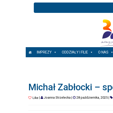
IMPREZY
ODDZIAŁY I FILIE
O NAS
Michał Zabłocki – sp
|
Joanna Strzelecka
|
28 października, 2025
|
Like