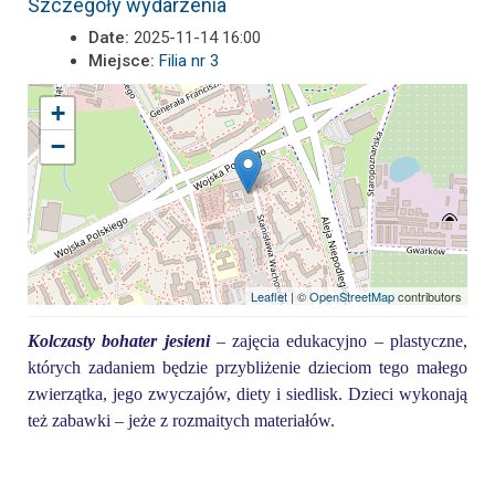
Szczegóły wydarzenia
Date:
2025-11-14 16:00
Miejsce:
Filia nr 3
+
−
Leaflet
| ©
OpenStreetMap
contributors
K
olczasty bohater jesieni
– zajęcia edukacyjno – plastyczne,
których zadaniem będzie przybliżenie dzieciom tego małego
zwierzątka, jego zwyczajów, diety i siedlisk. Dzieci wykonają
też zabawki – jeże z rozmaitych materiałów.