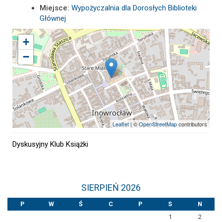
Miejsce:
Wypożyczalnia dla Dorosłych Biblioteki
Głównej
+
−
Leaflet
| ©
OpenStreetMap
contributors
Dyskusyjny Klub Książki
SIERPIEŃ 2026
P
W
Ś
C
P
S
N
1
2