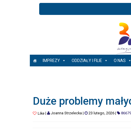
IMPREZY
ODDZIAŁY I FILIE
O NAS
Duże problemy małyc
|
Joanna Strzelecka
|
23 lutego, 2026
|
8667
Like