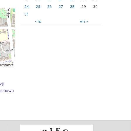
24
25
26
27
28
29
30
31
« lip
wrz »
ntributors
zji
ruchowa