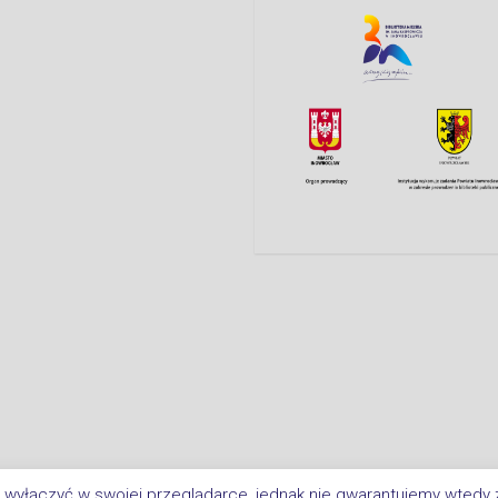
 wyłączyć w swojej przeglądarce, jednak nie gwarantujemy wtedy ż