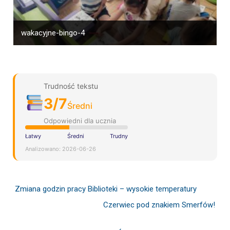
wakacyjne-bingo-4
Trudność tekstu
3/7
Średni
Odpowiedni dla ucznia
Łatwy
Średni
Trudny
Analizowano: 2026-06-26
Zmiana godzin pracy Biblioteki – wysokie temperatury
Czerwiec pod znakiem Smerfów!