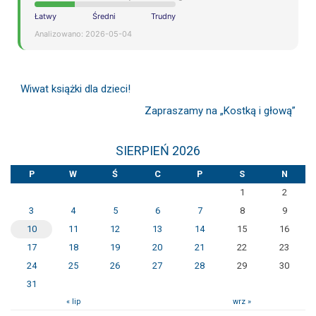
Łatwy
Średni
Trudny
Analizowano: 2026-05-04
Wiwat książki dla dzieci!
Zapraszamy na „Kostką i głową”
SIERPIEŃ 2026
P
W
Ś
C
P
S
N
1
2
3
4
5
6
7
8
9
10
11
12
13
14
15
16
17
18
19
20
21
22
23
24
25
26
27
28
29
30
31
« lip
wrz »